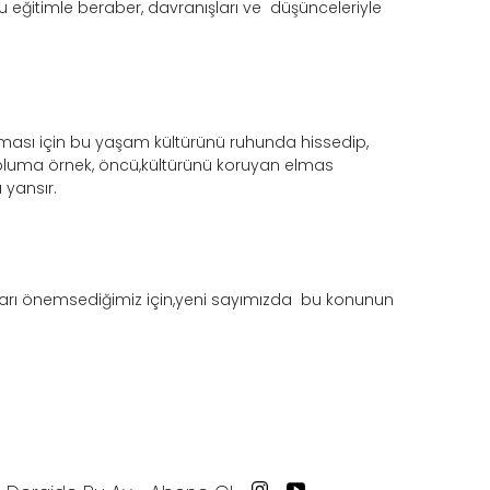
u eğitimle beraber, davranışları ve düşünceleriyle
lması için bu yaşam kültürünü ruhunda hissedip,
pluma örnek, öncü,kültürünü koruyan elmas
 yansır.
ları önemsediğimiz için,yeni sayımızda bu konunun