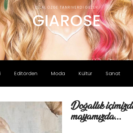
ZELAL ÖZGE TANRIVERDI GEZER
GIAROSE
i
Editörden
Moda
Kültür
Sanat
Doğallık içimizde
mayamızda...