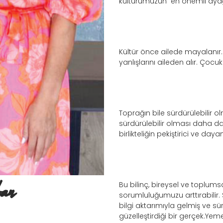
kültürümüzün en önemli ayağ
Kültür önce ailede mayalanır.
yanlışlarını aileden alır. Çocuk
Toprağın bile sürdürülebilir 
sürdürülebilir olması daha d
birlikteliğin pekiştirici ve dayan
an
Bu bilinç, bireysel ve toplum
sorumluluğumuzu arttırabilir. S
bilgi aktarımıyla gelmiş ve sür
güzelleştirdiği bir gerçek.Yeme