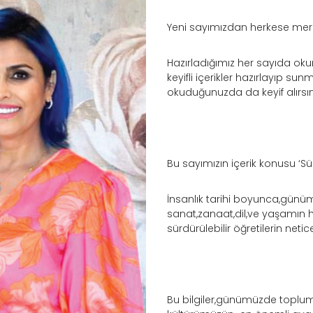
Yeni sayımızdan herkese me
Hazırladığımız her sayıda okur
keyifli içerikler hazırlayıp s
okuduğunuzda da keyif alırsın
Bu sayımızın içerik konusu ‘Sürdü
İnsanlık tarihi boyunca,günü
sanat,zanaat,dil,ve yaşamın h
sürdürülebilir öğretilerin netice
Bu bilgiler,günümüzde toplum