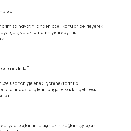
rhaba,
larımıza hayatın içinden özel konular belirleyerek,
unmaya çalışıyoruz. Umarım yeni sayımızı
ız.
rülebilirlik. ''
müze uzanan gelenek-görenek,tarih,tıp
er alanındaki bilgilerin, bugüne kadar gelmesi,
sidir.
sal yapı taşlarının oluşmasını sağlamış,yaşam