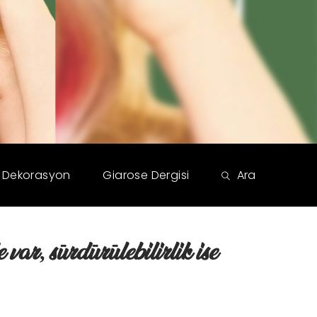
Dekorasyon
Giarose Dergisi
Ara
 var, sürdürülebilirlik ise