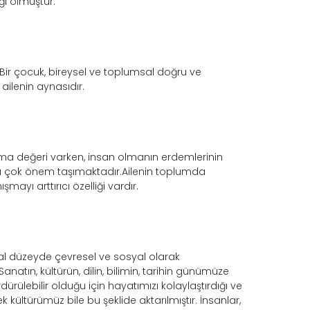
ı olmuştur.
Bir çocuk, bireysel ve toplumsal doğru ve
 ailenin aynasıdır.
olma değeri varken, insan olmanın erdemlerinin
a çok önem taşımaktadır.Ailenin toplumda
ışmayı arttırıcı özelliği vardır.
sal düzeyde çevresel ve sosyal olarak
anatın, kültürün, dilin, bilimin, tarihin günümüze
dürülebilir olduğu için hayatımızı kolaylaştırdığı ve
k kültürümüz bile bu şeklide aktarılmıştır. İnsanlar,