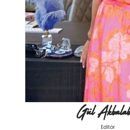
Gül Akbalab
Editör