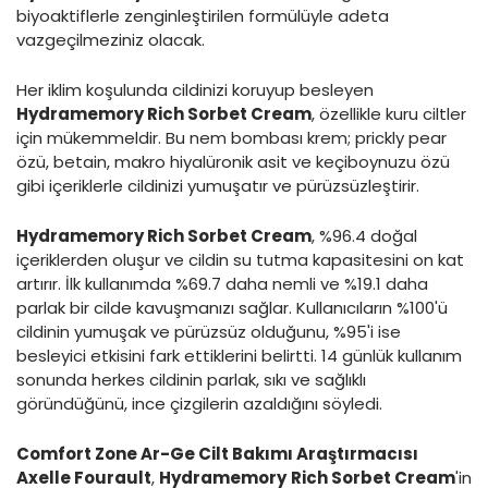
biyoaktiflerle zenginleştirilen formülüyle adeta
vazgeçilmeziniz olacak.
Her iklim koşulunda cildinizi koruyup besleyen
Hydramemory Rich Sorbet Cream
, özellikle kuru ciltler
için mükemmeldir. Bu nem bombası krem; prickly pear
özü, betain, makro hiyalüronik asit ve keçiboynuzu özü
gibi içeriklerle cildinizi yumuşatır ve pürüzsüzleştirir.
Hydramemory Rich Sorbet Cream
, %96.4 doğal
içeriklerden oluşur ve cildin su tutma kapasitesini on kat
artırır. İlk kullanımda %69.7 daha nemli ve %19.1 daha
parlak bir cilde kavuşmanızı sağlar. Kullanıcıların %100'ü
cildinin yumuşak ve pürüzsüz olduğunu, %95'i ise
besleyici etkisini fark ettiklerini belirtti. 14 günlük kullanım
sonunda herkes cildinin parlak, sıkı ve sağlıklı
göründüğünü, ince çizgilerin azaldığını söyledi.
Comfort Zone Ar-Ge Cilt Bakımı Araştırmacısı
Axelle Fourault
,
Hydramemory
Rich Sorbet Cream
'in