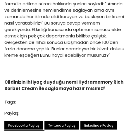
formüle edilme süreci hakkında şunları söyledi: " Anında
ve derinlemesine nemlendirme sağlayan ama aynı
zamanda her iklimde cildi koruyan ve besleyen bir kremi
nasıl yaratabiliriz?' Bu soruya cevap vermem
gerekiyordu. Etkinliği konusunda optimum sonucu elde
etmek için pek çok departmanla birlikte çalıştık.
Gerçekten de nihai sonuca ulaşmadan önce 100'den
fazla deneme yaptık. Bunlar neredeyse bir küvet dolusu
kreme eşdeğer! Bunu hayal edebiliyor musunuz?"
Cildinizin ihtiyaç duyduğu nemi Hydramemory Rich
Sorbet Cream ile sağlamaya hazır mısınız?
Tags:
Paylaş:
Facebookta Paylaş
Twitterda Paylaş
linkedinde Paylaş