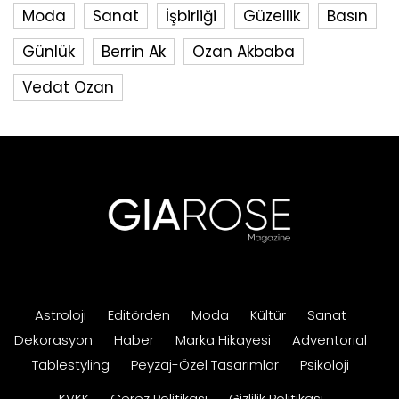
Moda
Sanat
İşbirliği
Güzellik
Basın
Günlük
Berrin Ak
Ozan Akbaba
Vedat Ozan
Astroloji
Editörden
Moda
Kültür
Sanat
Dekorasyon
Haber
Marka Hikayesi
Adventorial
Tablestyling
Peyzaj-Özel Tasarımlar
Psikoloji
KVKK
Çerez Politikası
Gizlilik Politikası